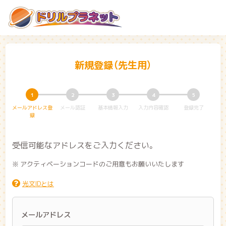
新規登録（先生用）
1
2
3
4
5
メールアドレス登
メール認証
基本情報入力
入力内容確認
登録完了
録
受信可能なアドレスをご入力ください。
※ アクティベーションコードのご用意もお願いいたします
光文IDとは
メールアドレス